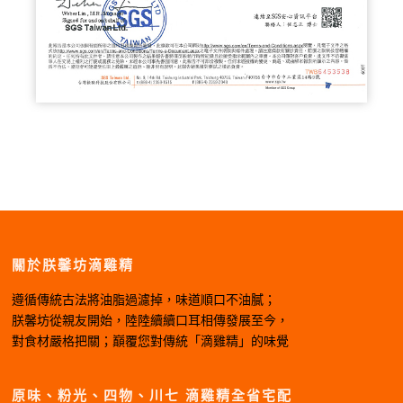
關於朕馨坊滴雞精
遵循傳統古法將油脂過濾掉，味道順口不油膩；
朕馨坊從親友開始，陸陸續續口耳相傳發展至今，
對食材嚴格把關；巔覆您對傳統「滴雞精」的味覺
原味、粉光、四物、川七 滴雞精全省宅配